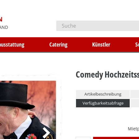
N
AND
ausstattung
Catering
Künstler
S
Comedy Hochzeits
Inhaltsverzeichnis
Artikelbeschreibung
für
Verfügbarkeitsabfrage
Comedy
Hochzeitsshow: