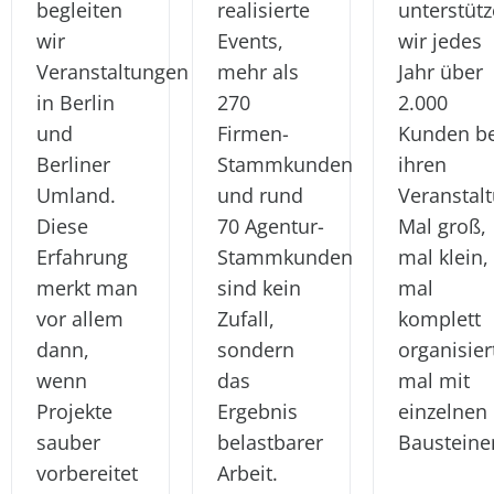
begleiten
realisierte
unterstüt
wir
Events,
wir jedes
Veranstaltungen
mehr als
Jahr über
in Berlin
270
2.000
und
Firmen-
Kunden be
Berliner
Stammkunden
ihren
Umland.
und rund
Veranstal
Diese
70 Agentur-
Mal groß,
Erfahrung
Stammkunden
mal klein,
merkt man
sind kein
mal
vor allem
Zufall,
komplett
dann,
sondern
organisier
wenn
das
mal mit
Projekte
Ergebnis
einzelnen
sauber
belastbarer
Bausteine
vorbereitet
Arbeit.