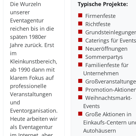
Die Wurzeln
Typische Projekte:
unserer
Firmenfeste
Eventagentur
Richtfeste
reichen bis in die
Grundsteinlegunge
späten 1980er
Caterings für Event
Jahre zurück. Erst
Neueröffnungen
im
Sommerpartys
Kleinkunstbereich,
Familienfeste für
ab 1990 dann mit
Unternehmen
klarem Fokus auf
Großveranstaltung
professionelle
Promotion-Aktione
Veranstaltungen
Weihnachtsmarkt-
und
Events
Eventorganisation.
Große Aktionen in
Heute arbeiten wir
Einkaufs-Centern un
als Eventagentur
Autohäusern
im Internet, aber