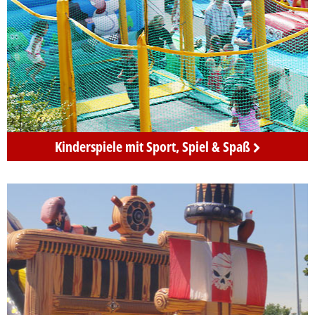
Sport
Kinderspiele mit Sport, Spiel & Spaß
&
Spiel
Kinderspiel
mieten
in
Berlin