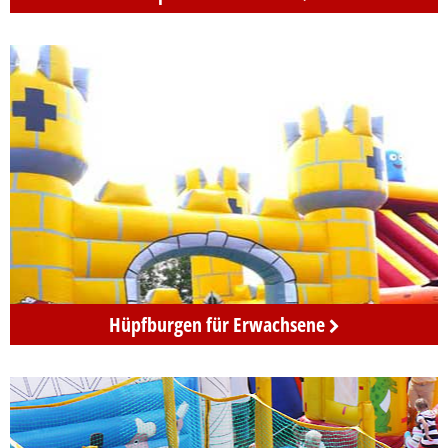
&
Luftgeblasene
Rutschen
mieten
in
Berlin
Erwachsene
Hüpfburgen für Erwachsene
hüpfen