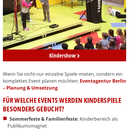
Kindershows
Kindershow
und
Kinderspiele
Wenn Sie nicht nur einzelne Spiele mieten, sondern ein
mieten
komplettes Event planen möchten:
Eventagentur Berlin
in
– Planung & Umsetzung
Berlin
FÜR WELCHE EVENTS WERDEN KINDERSPIELE
BESONDERS GEBUCHT?
Sommerfeste & Familienfeste:
Kinderbereich als
Publikumsmagnet