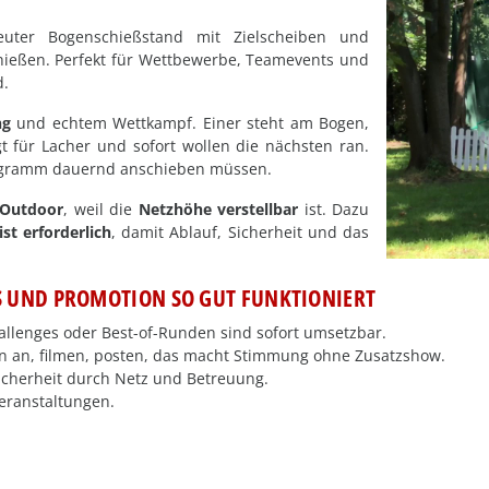
uter Bogenschießstand mit Zielscheiben und
chießen. Perfekt für Wettbewerbe, Teamevents und
d.
ng
und echtem Wettkampf. Einer steht am Bogen,
t für Lacher und sofort wollen die nächsten ran.
rogramm dauernd anschieben müssen.
 Outdoor
, weil die
Netzhöhe verstellbar
ist. Dazu
st erforderlich
, damit Ablauf, Sicherheit und das
UND PROMOTION SO GUT FUNKTIONIERT
llenges oder Best-of-Runden sind sofort umsetzbar.
n an, filmen, posten, das macht Stimmung ohne Zusatzshow.
Sicherheit durch Netz und Betreuung.
eranstaltungen.