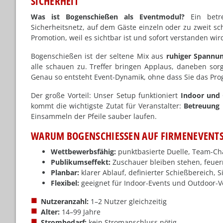
ICHERHEIT
Was ist Bogenschießen als Eventmodul?
Ein betre
Sicherheitsnetz, auf dem Gäste einzeln oder zu zweit s
Promotion, weil es sichtbar ist und sofort verstanden wir
Bogenschießen ist der seltene Mix aus
ruhiger Spannu
alle schauen zu. Treffer bringen Applaus, daneben sorg
Genau so entsteht Event-Dynamik, ohne dass Sie das P
Der große Vorteil: Unser Setup funktioniert
Indoor und
kommt die wichtigste Zutat für Veranstalter:
Betreuung i
Einsammeln der Pfeile sauber laufen.
WARUM BOGENSCHIESSEN AUF FIRMENEVENTS 
Wettbewerbsfähig:
punktbasierte Duelle, Team-Cha
Publikumseffekt:
Zuschauer bleiben stehen, feuer
Planbar:
klarer Ablauf, definierter Schießbereich, 
Flexibel:
geeignet für Indoor-Events und Outdoor-V
Nutzeranzahl:
1–2 Nutzer gleichzeitig
Alter:
14–99 Jahre
Strombedarf:
kein Stromanschluss nötig